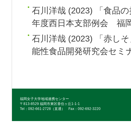
石川洋哉
(2023)
「食品の
年度西日本支部例会 福
石川洋哉
(2023)
「赤しそ
能性食品開発研究会セミ
福岡女子大学地域連携センター
〒813-8529 福岡市東区香住ヶ丘1-1-1
Tel：092‐661‐2728（直通） Fax：092‐692‐3220