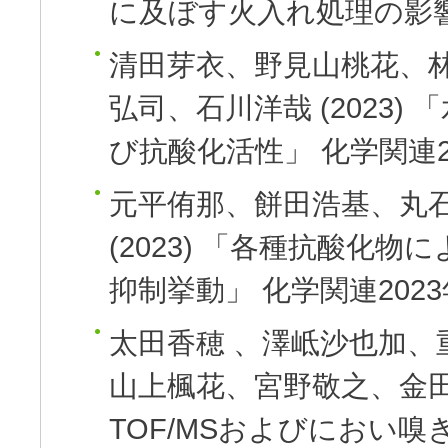
に及ぼす火入れ処理の影
清田芽衣、野見山桃花、
弘司、石川洋哉
(2023)
「
び抗酸化活性」
化学関連
元平侑那、餅田浩基、丸石
(2023)
「各種抗酸化物に
抑制挙動」
化学関連202
太田香穂 、澤岻沙也加、
山上楓花、宮野敬之、金
TOF/MSおよびにおい嗅