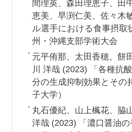
間理英、森田理恵子、田
恵美、早渕仁美、佐々木
ル選手における食事摂取
州・沖縄支部学術大会
元平侑那、太田香穂、餅田
川 洋哉
(2023)
「各種抗
分の生成抑制効果とその
子大学）
丸石優紀、山上楓花、脇
洋哉
(2023)
「濃口醤油の