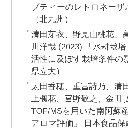
ブティーのレトロネーザ
（北九州）
清田芽衣、野見山桃花、
川洋哉
(2023)
「水耕栽培
活性に及ぼす栽培条件の
県立大）
太田香穂、重冨詩乃、清
上楓花、宮野敬之、金田
TOF/MSを用いた南阿
アロマ評価」
日本食品保