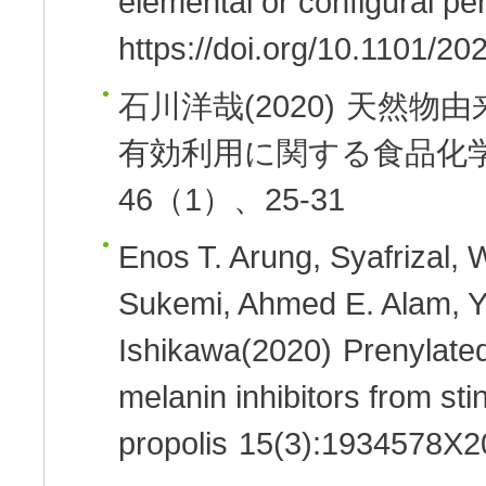
elemental or configural p
https://doi.org/10.1101/2
石川洋哉(2020)
天然物由
有効利用に関する食品化
46（1）、25-31
Enos T. Arung, Syafrizal, 
Sukemi, Ahmed E. Alam, Y
Ishikawa(2020)
Prenylated
melanin inhibitors from sti
propolis
15(3):1934578X2