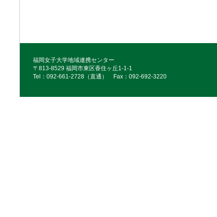
福岡女子大学地域連携センター
〒813-8529 福岡市東区香住ヶ丘1-1-1
Tel：092‐661‐2728（直通） Fax：092‐692‐3220