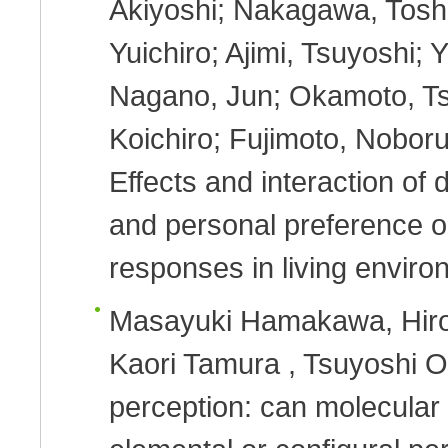
Akiyoshi; Nakagawa, Toshi
Yuichiro; Ajimi, Tsuyoshi; 
Nagano, Jun; Okamoto, Tsu
Koichiro; Fujimoto, Nobor
Effects and interaction of d
and personal preference o
responses in living enviro
Masayuki Hamakawa, Hiroy
Kaori Tamura , Tsuyoshi 
perception: can molecular 