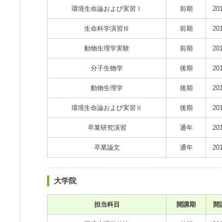
環境生命論および実習Ⅰ
前期
20
生命科学演習Ⅲ
前期
20
動物生理学実験
前期
20
分子生物学
後期
20
動物生理学
後期
20
環境生命論および実習Ⅱ
後期
20
卒業研究演習
通年
20
卒業論文
通年
20
大学院
担当科目
開講期
開