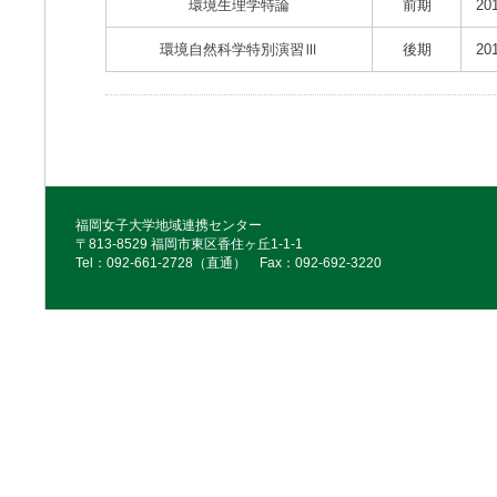
環境生理学特論
前期
20
環境自然科学特別演習Ⅲ
後期
20
福岡女子大学地域連携センター
〒813-8529 福岡市東区香住ヶ丘1-1-1
Tel：092‐661‐2728（直通） Fax：092‐692‐3220