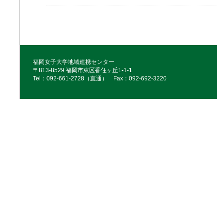
福岡女子大学地域連携センター
〒813-8529 福岡市東区香住ヶ丘1-1-1
Tel：092‐661‐2728（直通） Fax：092‐692‐3220