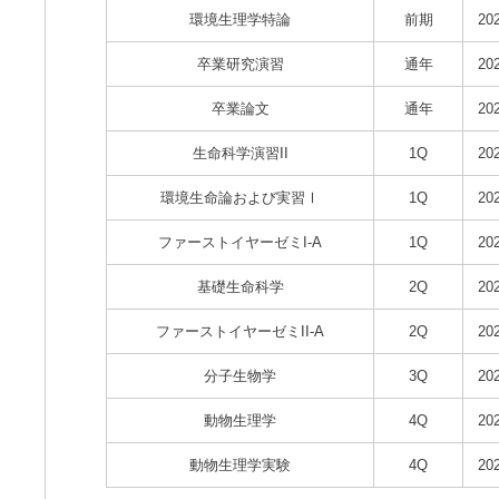
環境生理学特論
前期
20
卒業研究演習
通年
20
卒業論文
通年
20
生命科学演習II
1Q
20
環境生命論および実習Ⅰ
1Q
20
ファーストイヤーゼミI-A
1Q
20
基礎生命科学
2Q
20
ファーストイヤーゼミII-A
2Q
20
分子生物学
3Q
20
動物生理学
4Q
20
動物生理学実験
4Q
20