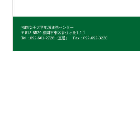
福岡女子大学地域連携センター
〒813-8529 福岡市東区香住ヶ丘1-1-1
Tel：092‐661‐2728（直通） Fax：092‐692‐3220