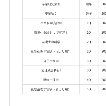
卒業研究演習
通年
20
卒業論文
通年
20
生命科学演習III
1Q
20
環境生命論および実習Ⅰ
1Q
20
基礎生命科学
2Q
20
動物生理学実験（旧カリ用）
2Q
20
分子生物学
3Q
20
文理統合科目I
3Q
20
動物生理学
4Q
20
動物生理学実験（新カリ用）
4Q
20