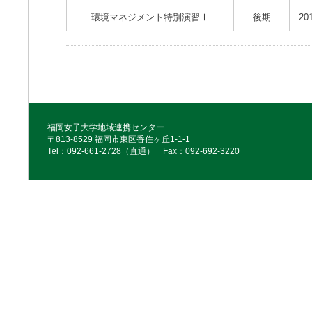
環境マネジメント特別演習Ⅰ
後期
20
福岡女子大学地域連携センター
〒813-8529 福岡市東区香住ヶ丘1-1-1
Tel：092‐661‐2728（直通） Fax：092‐692‐3220