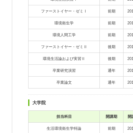
ファーストイヤー・ゼミⅠ
前期
20
環境衛生学
前期
20
環境人間工学
前期
20
ファーストイヤー・ゼミⅡ
後期
20
環境生活論および実習Ⅱ
後期
20
卒業研究演習
通年
20
卒業論文
通年
20
大学院
担当科目
開講期
開
生活環境衛生学特論
前期
20