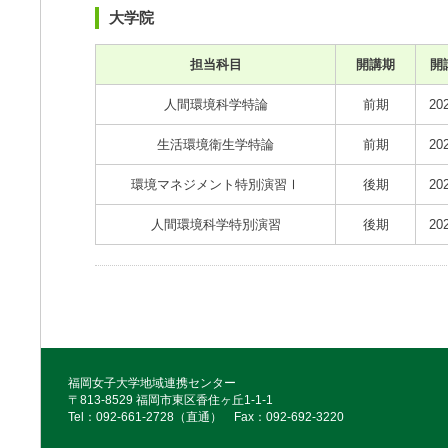
大学院
担当科目
開講期
開
人間環境科学特論
前期
20
生活環境衛生学特論
前期
20
環境マネジメント特別演習Ⅰ
後期
20
人間環境科学特別演習
後期
20
福岡女子大学地域連携センター
〒813-8529 福岡市東区香住ヶ丘1-1-1
Tel：092‐661‐2728（直通） Fax：092‐692‐3220