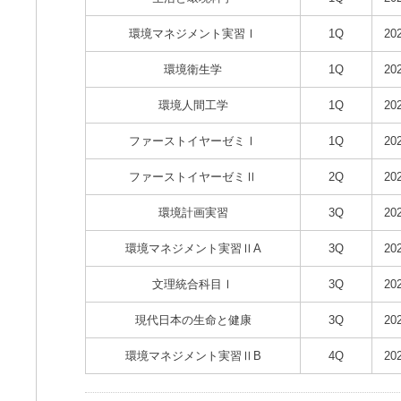
環境マネジメント実習Ⅰ
1Q
20
環境衛生学
1Q
20
環境人間工学
1Q
20
ファーストイヤーゼミⅠ
1Q
20
ファーストイヤーゼミⅡ
2Q
20
環境計画実習
3Q
20
環境マネジメント実習ⅡA
3Q
20
文理統合科目Ⅰ
3Q
20
現代日本の生命と健康
3Q
20
環境マネジメント実習ⅡB
4Q
20