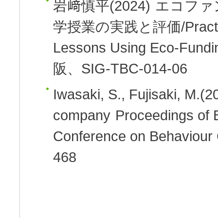
岩﨑慎平(2024)
エコファ
学授業の実践と評価/Practice an
Lessons Using Eco-Fund
阪、SIG-TBC-014-06
Iwasaki, S., Fujisaki, M.(2
company
Proceedings of
Conference on Behaviour C
468