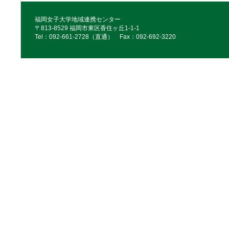
福岡女子大学地域連携センター
〒813-8529 福岡市東区香住ヶ丘1-1-1
Tel：092‐661‐2728（直通） Fax：092‐692‐3220