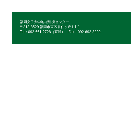
福岡女子大学地域連携センター
〒813-8529 福岡市東区香住ヶ丘1-1-1
Tel：092‐661‐2728（直通） Fax：092‐692‐3220