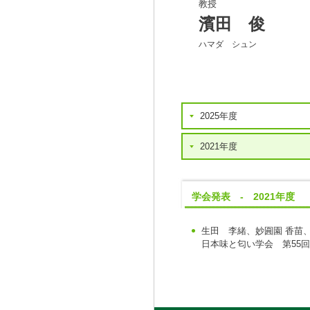
教授
濱田 俊
ハマダ シュン
2025年度
2021年度
学会発表 - 2021年度
生田 李緒、妙圎園 香苗
日本味と匂い学会 第55