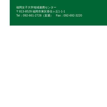
福岡女子大学地域連携センター
〒813-8529 福岡市東区香住ヶ丘1-1-1
Tel：092‐661‐2728（直通） Fax：092‐692‐3220