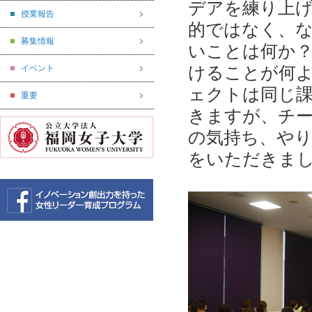
デアを練り上
授業報告
的ではなく、
募集情報
いことは何か
けることが何
イベント
ェクトは同じ
重要
きますが、チ
の気持ち、や
をいただきま