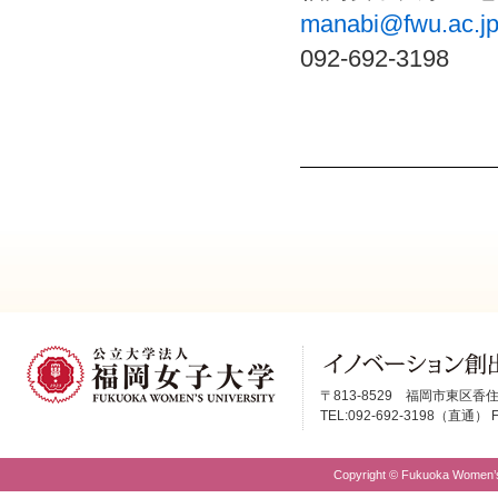
manabi@fwu.ac.j
092-692-3198
〒813-8529 福岡市東区香住
TEL:092-692-3198（直通） FA
Copyright © Fukuoka Women’s 