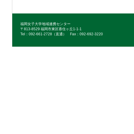
福岡女子大学地域連携センター
〒813-8529 福岡市東区香住ヶ丘1-1-1
Tel：092‐661‐2728（直通） Fax：092‐692‐3220