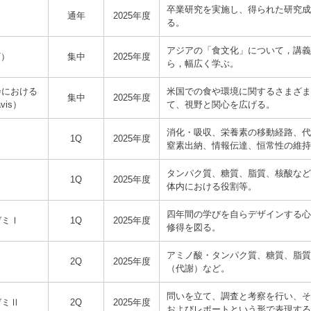
卒業研究を実施し、得られた研究成
通年
2025年度
る。
アジアの「食文化」について，講義
T）
集中
2025年度
ら，幅広く学ぶ。
会における
米国での食や環境に関するさまざま
集中
2025年度
is）
て、視野と関心を広げる。
消化・吸収、栄養素の移動経路、代
1Q
2025年度
窒素出納、情報伝達、恒常性の維持
タンパク質、糖質、脂質、核酸など
1Q
2025年度
体内における役割等。
四年間の学びを自らデザインする心
ゼミⅠ
1Q
2025年度
修得を図る。
アミノ酸・タンパク質、糖質、脂質
2Q
2025年度
（代謝）など。
問いを立て、調査と考察を行い、そ
ゼミⅡ
2Q
2025年度
およびレポートという形で表現する