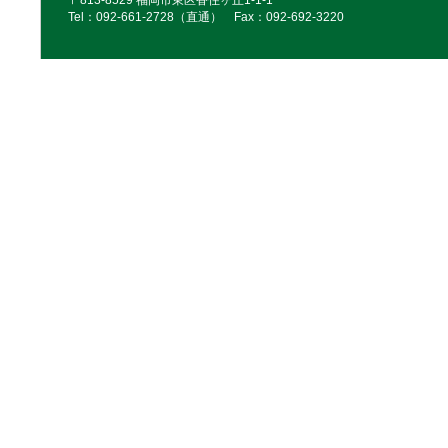
〒813-8529 福岡市東区香住ヶ丘1-1-1
Tel：092‐661‐2728（直通） Fax：092‐692‐3220