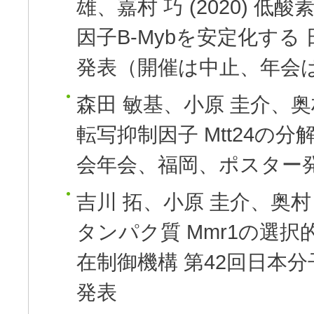
雄、嘉村 巧
(2020)
低酸素
因子B-Mybを安定化する
発表（開催は中止、年会
森田 敏基、小原 圭介、奥
転写抑制因子 Mtt24の分
会年会、福岡、ポスター
吉川 拓、小原 圭介、奥村
タンパク質 Mmr1の選
在制御機構
第42回日本
発表