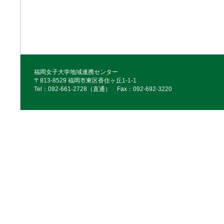
福岡女子大学地域連携センター
〒813-8529 福岡市東区香住ヶ丘1-1-1
Tel：092‐661‐2728（直通） Fax：092‐692‐3220