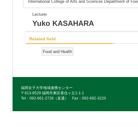
International College of Arts and Sciences Department of Fo
Lecturer
Yuko KASAHARA
Related field
Food and Health
福岡女子大学地域連携センター
〒813-8529 福岡市東区香住ヶ丘1-1-1
Tel：092‐661‐2728（直通） Fax：092‐692‐3220