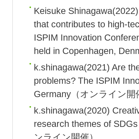
Keisuke Shinagawa
(2022)
that contributes to high-t
ISPIM Innovation Conferenc
held in Copenhagen, Denm
k.shinagawa
(2021)
Are th
problems?
The ISPIM Inno
Germany（オンライン開
k.shinagawa
(2020)
Creativ
research themes of SDGs
ンライン開催）