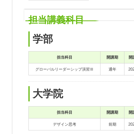
担当講義科目
学部
担当科目
開講期
開
グローバルリーダーシップ演習Ⅲ
通年
20
大学院
担当科目
開講期
開
デザイン思考
前期
20