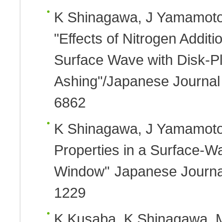
K Shinagawa, J Yamamoto,
"Effects of Nitrogen Addi
Surface Wave with Disk-P
Ashing"/Japanese Journal 
6862
K Shinagawa, J Yamamoto,
Properties in a Surface-
Window"
Japanese Journal
1229
K Kusaba, K Shinagawa, M