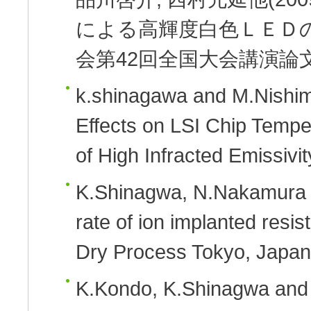
による高輝度白色ＬＥＤ
会第42回全国大会講演論文集、
k.shinagawa and M.Nishimu
Effects on LSI Chip Tempe
of High Infracted Emissivit
K.Shinagwa, N.Nakamura 
rate of ion implanted resist
Dry Process Tokyo, Japan
K.Kondo, K.Shinagwa and