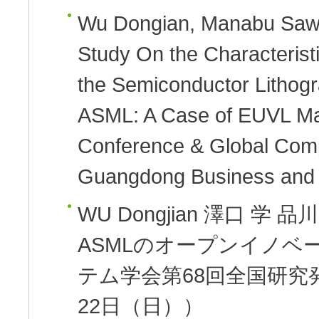
Wu Dongian, Manabu Saw
Study On the Characterist
the Semiconductor Lithog
ASML: A Case of EUVL M
Conference & Global Compe
Guangdong Business and T
WU Dongjian 澤口 学 品
ASMLのオープンイノベ
テム学会第68回全国研究発
22日（日））