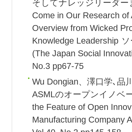
そしてナレッジリーダーまでを
Come in Our Research of A
Overview from Wicked Pro
Knowledge Leadership
ソ
(The Japan Social Innova
No.3 pp67-75
Wu Dongian、澤口学､品川
ASMLのオープンイノベーシ
the Feature of Open Inno
Manufacturing Company