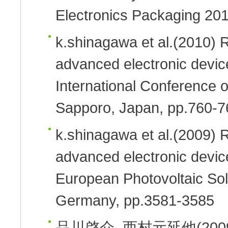
Electronics Packaging 20
k.shinagawa et al.
(2010)
R
advanced electronic devic
International Conference 
Sapporo, Japan, pp.760-7
k.shinagawa et al.
(2009)
R
advanced electronic devic
European Photovoltaic So
Germany, pp.3581-3585
品川啓介, 西村元延他
(200