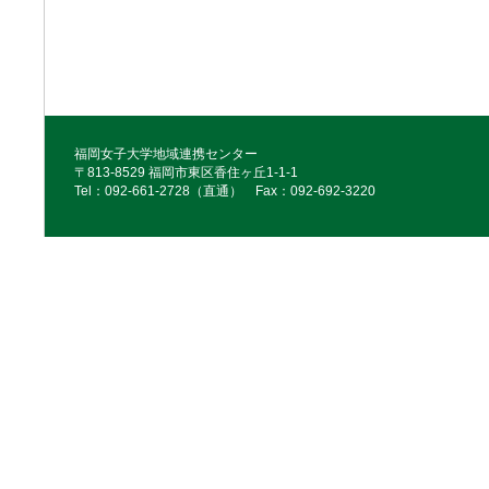
福岡女子大学地域連携センター
〒813-8529 福岡市東区香住ヶ丘1-1-1
Tel：092‐661‐2728（直通） Fax：092‐692‐3220