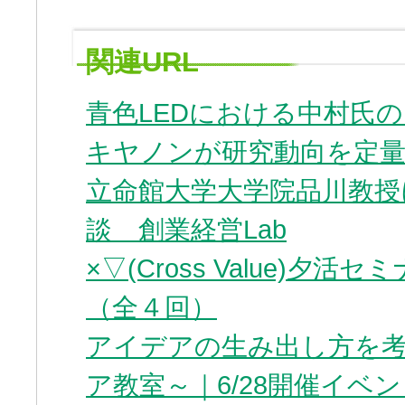
関連URL
青色LEDにおける中村氏の
キヤノンが研究動向を定量
立命館大学大学院品川教
談 創業経営Lab
×▽(Cross Value)
（全４回）
アイデアの生み出し方を
ア教室～｜6/28開催イベ