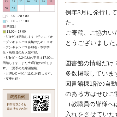
23
24
25
26
27
28
29
30
31
例年3月に発行し
9：00～20：00
た。
9：00～17：00
閉館日
ご寄稿、ご協力い
13:00～17:00
・8/1(土)は閉館します〈学内にてオ
とうございました
ープンキャンパス実施のため〉⇒オ
ープンキャンパス参加者・本学学
生・教職員のみ入館可能。
・8/4(火)～9/24(木)の平日は17:00に
図書館の情報だけ
閉館します。また土曜日は休館しま
す。〈夏季の短縮開館期〉
多数掲載していま
・8/10(月)～8/14(金)は休館します。
〈夏季休館〉
図書館棟1階の自
のある方はぜひご
（教職員の皆様へ
入れをさせていた