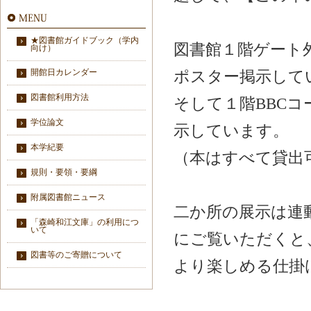
★図書館ガイドブック（学内
図書館１階ゲート
向け）
ポスター掲示して
開館日カレンダー
図書館利用方法
そして１階BBC
学位論文
示しています。
本学紀要
（本はすべて貸出
規則・要領・要綱
附属図書館ニュース
二か所の展示は連
「森崎和江文庫」の利用につ
いて
にご覧いただくと
図書等のご寄贈について
より楽しめる仕掛