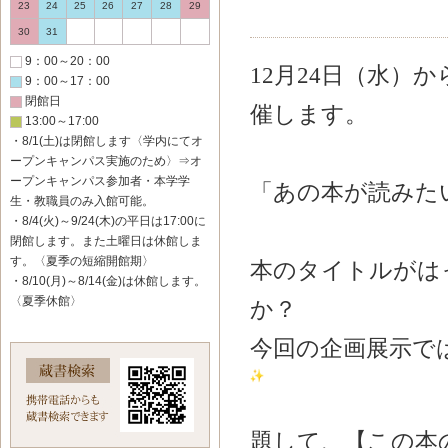
23
24
25
26
27
28
29
30
31
9：00～20：00
12月24日（水）か
9：00～17：00
閉館日
催します。
13:00～17:00
・8/1(土)は閉館します〈学内にてオ
ープンキャンパス実施のため〉⇒オ
ープンキャンパス参加者・本学学
「あの本が読みたい
生・教職員のみ入館可能。
・8/4(火)～9/24(木)の平日は17:00に
閉館します。また土曜日は休館しま
す。〈夏季の短縮開館期〉
本のタイトルがは
・8/10(月)～8/14(金)は休館します。
〈夏季休館〉
か？
今回の企画展示で
題して、【この本