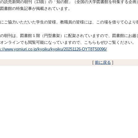
の読売新聞の朝刊（13面）の「知の館」（
全国の大学図書館を特集する企画
図書館の特集記事が掲載されています。
にご協力いただいた学生の皆様、教職員の皆様には、
この場を借りて心より
の朝刊は、図書館１階（円型書架）に配架されていますので、
図書館にお越
オンラインでも閲覧可能になっていますので、
こちらもぜひご覧ください。
s://www.yomiuri.co.jp/kyoiku/kyoiku/20251126-OYT8T50096/
[
前に戻る
]