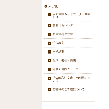
★図書館ガイドブック（学内
向け）
開館日カレンダー
図書館利用方法
学位論文
本学紀要
規則・要領・要綱
附属図書館ニュース
「森崎和江文庫」の利用につ
いて
図書等のご寄贈について