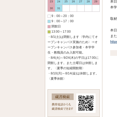
本日
23
24
25
26
27
28
29
本学
30
31
9：00～20：00
取材
9：00～17：00
閉館日
本日
13:00～17:00
また
・8/1(土)は閉館します〈学内にてオ
http
ープンキャンパス実施のため〉⇒オ
ープンキャンパス参加者・本学学
生・教職員のみ入館可能。
・8/4(火)～9/24(木)の平日は17:00に
閉館します。また土曜日は休館しま
す。〈夏季の短縮開館期〉
・8/10(月)～8/14(金)は休館します。
〈夏季休館〉