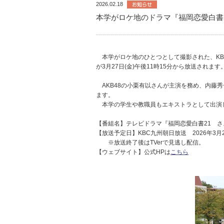
2026.02.18
本学がロケ地のドラマ『福岡恋愛白書
本学がロケ地のひとつとして撮影された、KB
が3月27日(金)午後11時15分から放送されます
AKB48の小栗有以さんが主演を務め、内藤
ます。
本学の学生や教職員もエキストラとして出演
【番組名】テレビドラマ『福岡恋愛白書21 
【放送予定日】KBC九州朝日放送 2026年3月27
※放送終了後はTVerで見逃し配信。
【ウェブサイト】公式HPは
こちら