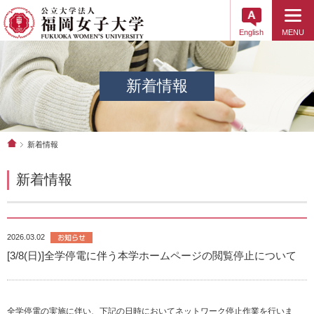
English
MENU
新着情報
新着情報
新着情報
2026.03.02
[3/8(日)]全学停電に伴う本学ホームページの閲覧停止について
全学停電の実施に伴い、下記の日時においてネットワーク停止作業を行いま