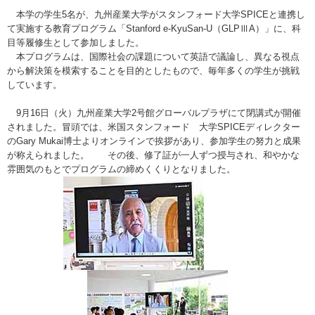
本学の学生5名が、
九州産業大学がスタンフォード大学SPICEと連携し
て実施する
教育プログラム
「Stanford e-KyuSan-U（GLPⅢA）」に、
科
目等履修生として参加しました。
本プログラムは、国際社会の課題について英語で議論し、
異なる視点
から解決策を模索することを目的としたもので、毎年多くの学生が挑戦
しています。
9月16日（火）九州産業大学2号館グローバルプラザにて閉講式が開催
されました
。冒頭では、米国スタンフォード 大学SPICEディレクター
のGary Mukai博士よりオンラインで挨拶があり、参加学生の努力と成果
が称えられました。 その後、
修了証が一人ずつ授与され、和やかな
雰囲気のもとでプログラムの締めくくりとなりました。