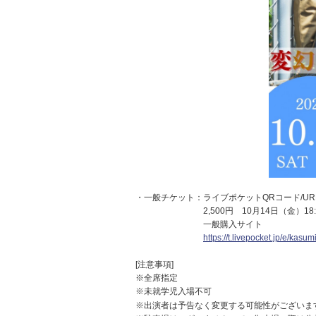
・一般チケット：ライブポケットQRコード/UR
2,500円 10月14日（金）18:0
一般購入サイト
https://t.livepocket.jp/e/kasu
[注意事項]
※全席指定
※未就学児入場不可
※出演者は予告なく変更する可能性がございま