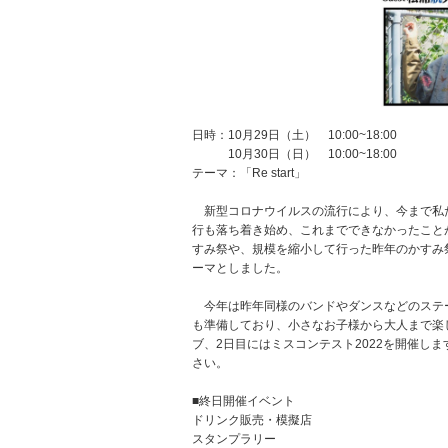
日時：10月29日（土） 10:00~18:00
10月30日（日） 10:00~18:00
テーマ：「Re start」
新型コロナウイルスの流行により、今まで私
行も落ち着き始め、これまでできなかったこと
すみ祭や、規模を縮小して行った昨年のかすみ祭の
ーマとしました。
今年は昨年同様のバンドやダンスなどのステ
も準備しており、小さなお子様から大人まで楽
ブ、2日目にはミスコンテスト2022を開催し
さい。
■終日開催イベント
ドリンク販売・模擬店
スタンプラリー