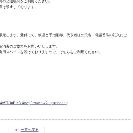
共の交通機関をご利用ください。
影は禁止しております。
。
限定します。受付にて、検温と手指消毒、代表者様の氏名・電話番号の記入にご
指消毒のご協力をお願いいたします。
食用スペースを設けておりますので、そちらをご利用ください。
。
5T4ySTHuBIK3-4vvrji0cw/view?usp=sharing
一覧へ戻る