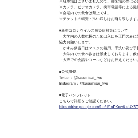
※駐車場はございませんので、御来場の際は公
※カメラ、ビデオカメラ、携帯電話等による撮
※会場内での飲食は禁止です。
※チケットの転売・払い戻しはお断り致します
■新型コロナウイルス感染症対策について
・大学内の人数把握のため出入口を正門のみに
協力お願いします。
・かすみ祭当日はマスクの着用、手洗い及び手
・大学内での食べ歩きは禁止しております。飲
・大声での会話やコールなどはお控えください
■公式SNS
Twitter：@kasumisai_fwu
Instagram：@kasumisai_fwu
■電子パンフレット
こちらで詳細をご確認ください。
https://drive.google.com/file/d/1nPKpw6-uUX