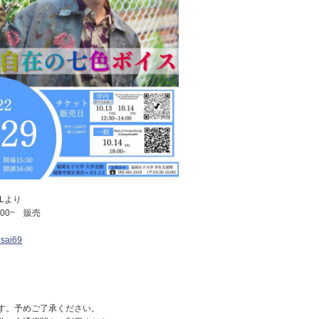
Lより
0~ 販売
misai69
す。予めご了承ください。