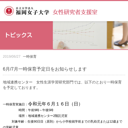
2019/06/27
一時保育
6月/7月一時保育予定日をお知らせします
地域連携センター 女性生涯学習研究部門では、以下のとおり一時保育
を予定しております。
令和元年６月１６
日
（日
）
一時保育実施日：
時間：午前9時～午後5時
場所：地域連携センター2階託児室
対象年齢：生後90日目（原則）から小学校就学前までの乳幼児
または12歳まで
の学齢児童