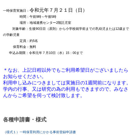
令和元年７月２１
日
（日
）
一時保育実施日：
時間：午前9時～午後5時
場所：地域連携センター2階託児室
対象年齢：生後90日目（原則）から小学校就学前までの乳幼児
または12歳まで
の学齢児童
定員：約5名
保育料金：無料
申込み期限：令和元年７月10日（水）15：00まで
＊なお、上記日程以外でもご利用希望日がございましたら
お知らせください。
利用申し込みにつきましては実施日の1週間前になります。
学内の行事、又は研究の為の利用もできますので、みなさ
んからご希望を伺って検討致します。
各種申請書・様式
（様式１）一時保育利用にかかる事前登録申請書