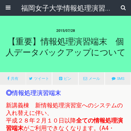
福岡女子大学情報処理演習室
2015/07/28
【重要】情報処理演習端末 個
人データバックアップについて
共有
ツイート
ピン
メール
SMS
◎
情報処理演習端末
新講義棟 新情報処理演習室へのシステムの
入れ替えに伴い、
平成２８年２月１０日以降
全ての情報処理演
習端末
がご利用できなくなります。(A4・