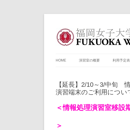
福岡女子大学情報処
HOME
演習室の概要
利用予定表
情報処理演習室について
利用予定表
【延長】2/10～3/中
図書館情報端末について
利用予定表
演習端末のご利用につい
＜情報処理演習室移設
情報処理演
＞