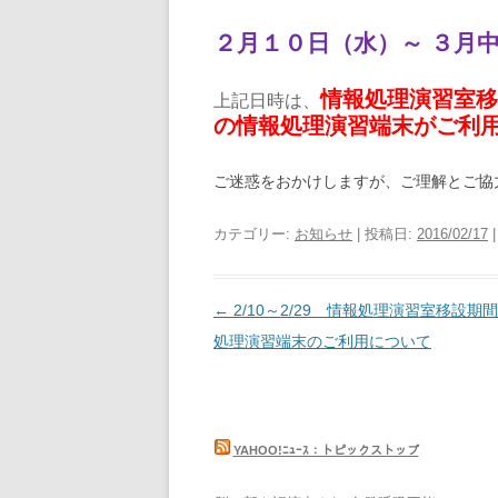
２月１０日（水）～ ３月
情報処理演習室移
上記日時は、
の情報処理演習端末がご利
ご迷惑をおかけしますが、ご理解とご協
カテゴリー:
お知らせ
| 投稿日:
2016/02/17
投
←
2/10～2/29 情報処理演習室移設期
稿
処理演習端末のご利用について
ナ
ビ
ゲ
YAHOO!ﾆｭｰｽ：トピックストップ
ー
シ