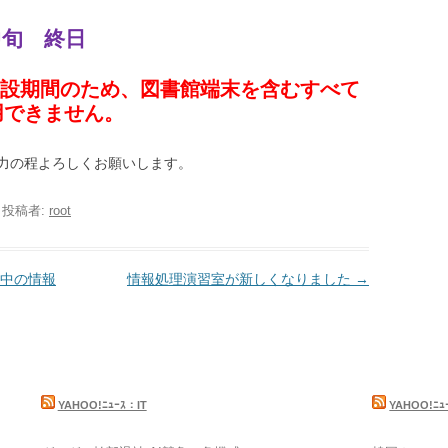
中旬 終日
設期間のため、図書館端末を含むすべて
用できません。
力の程よろしくお願いします。
|
投稿者:
root
間中の情報
情報処理演習室が新しくなりました
→
YAHOO!ﾆｭｰｽ：IT
YAHOO!ﾆ