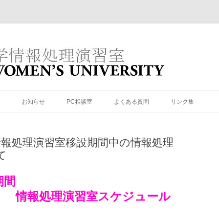
理演習室
コ
ン
お知らせ
PC相談室
よくある質問
リンク集
テ
ン
ツ
（情報処理演習室C108）
へ
ス
旬 情報処理演習室移設期間中の情報処理
キ
（情報処理演習室C109）
ッ
て
プ
期間
習室スケジュール