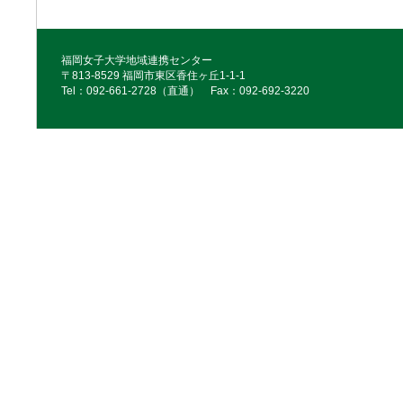
福岡女子大学地域連携センター
〒813-8529 福岡市東区香住ヶ丘1-1-1
Tel：092‐661‐2728（直通） Fax：092‐692‐3220