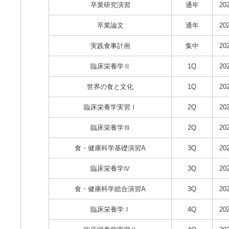
卒業研究演習
通年
20
卒業論文
通年
20
実践食事計画
集中
20
臨床栄養学Ⅱ
1Q
20
世界の食と文化
1Q
20
臨床栄養学実習Ⅰ
2Q
20
臨床栄養学Ⅲ
2Q
20
食・健康科学基礎演習A
3Q
20
臨床栄養学Ⅳ
3Q
20
食・健康科学総合演習A
3Q
20
臨床栄養学Ⅰ
4Q
20