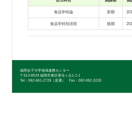
担当科目
開講期
開
食品学特論
前期
20
食品学特別演習
後期
20
福岡女子大学地域連携センター
〒813-8529 福岡市東区香住ヶ丘1-1-1
Tel：092‐661‐2728（直通） Fax：092‐692‐3220