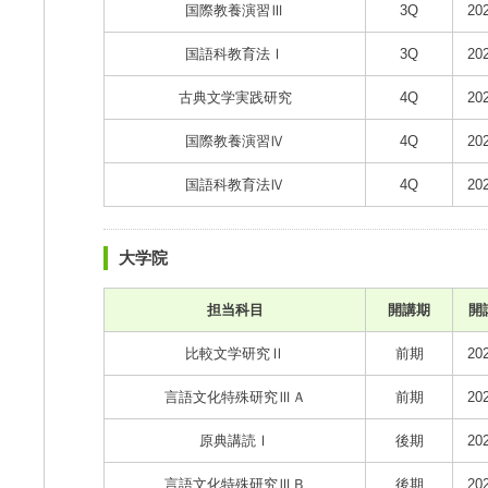
国際教養演習Ⅲ
3Q
20
国語科教育法Ⅰ
3Q
20
古典文学実践研究
4Q
20
国際教養演習Ⅳ
4Q
20
国語科教育法Ⅳ
4Q
20
大学院
担当科目
開講期
開
比較文学研究Ⅱ
前期
20
言語文化特殊研究ⅢＡ
前期
20
原典講読Ⅰ
後期
20
言語文化特殊研究ⅢＢ
後期
20