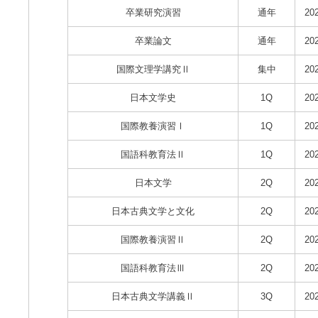
卒業研究演習
通年
20
卒業論文
通年
20
国際文理学講究Ⅱ
集中
20
日本文学史
1Q
20
国際教養演習Ⅰ
1Q
20
国語科教育法Ⅱ
1Q
20
日本文学
2Q
20
日本古典文学と文化
2Q
20
国際教養演習Ⅱ
2Q
20
国語科教育法Ⅲ
2Q
20
日本古典文学講義Ⅱ
3Q
20