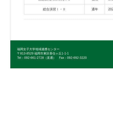
総合演習Ⅰ・Ⅱ
通年
20
福岡女子大学地域連携センター
〒813-8529 福岡市東区香住ヶ丘1-1-1
Tel：092‐661‐2728（直通） Fax：092‐692‐3220