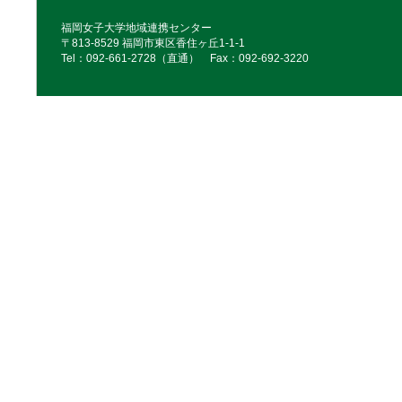
福岡女子大学地域連携センター
〒813-8529 福岡市東区香住ヶ丘1-1-1
Tel：092‐661‐2728（直通） Fax：092‐692‐3220