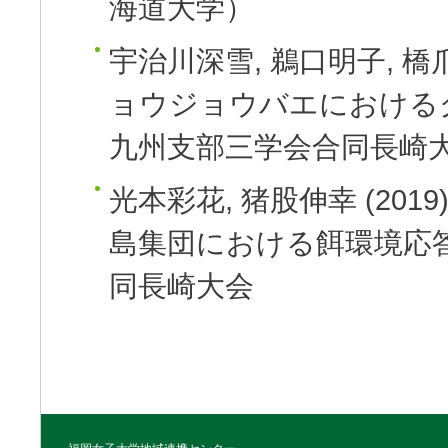
海道大学）
宇治川深雪, 鵜口明子, 橋
ョウジョウバエにおける
九州支部三学会合同長崎
光本彩花, 猪股伸幸
(2019
島集団における餌環境応
同長崎大会