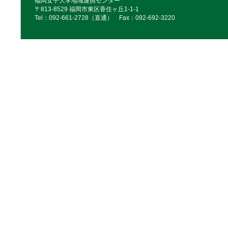
福岡女子大学地域連携センター
〒813-8529 福岡市東区香住ヶ丘1-1-1
Tel：092‐661‐2728（直通） Fax：092‐692‐3220