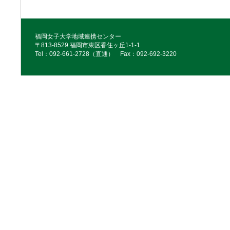
福岡女子大学地域連携センター
〒813-8529 福岡市東区香住ヶ丘1-1-1
Tel：092‐661‐2728（直通） Fax：092‐692‐3220