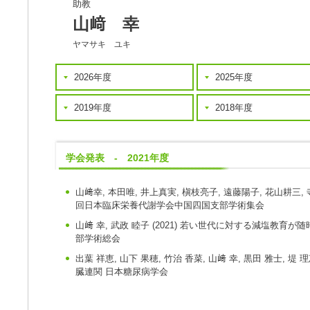
助教
山﨑 幸
ヤマサキ ユキ
2026年度
2025年度
2019年度
2018年度
学会発表 - 2021年度
山﨑幸, 本田唯, 井上真実, 槇枝亮子, 遠藤陽子, 花山耕三,
回日本臨床栄養代謝学会中国四国支部学術集会
山﨑 幸, 武政 睦子
(2021)
若い世代に対する減塩教育が随
部学術総会
出葉 祥恵, 山下 果穂, 竹治 香菜, 山﨑 幸, 黒田 雅士, 堤 理
臓連関
日本糖尿病学会