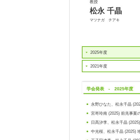
教授
松永 千晶
マツナガ チアキ
2025年度
2021年度
学会発表 - 2025年度
永野ひなた、松永千晶
(20
宮嵜玲南
(2025)
前兆事案
日髙汐李、松永千晶
(2025)
中光桜、松永千晶
(2025)