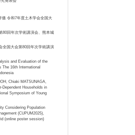
研究発表会
評価
令和7年度土木学会全国大
第80回年次学術講演会、熊本城
会全国大会第80回年次学術講演
lysis and Evaluation of the
s
The 16th International
ndonesia
NOH, Chiaki MATSUNAGA,
Car-Dependent Households in
ational Symposium of Young
ity Considering Population
 Management (CUPUM2025),
id (online poster session)