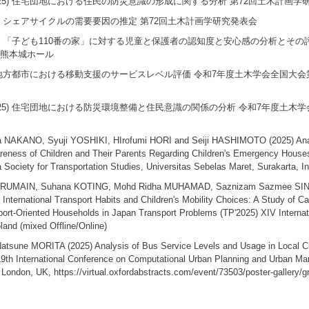
25)
住宅団地における住民の防災意識の形成に関する分析
第72回土木計画学
シェアサイクルの需要要因の推定
第72回土木計画学研究発表会
「子ども110番の家」に対する児童と保護者の認知度と安心感の分析とその
、熊本城ホール
地方都市における移動支援のサービスレベル評価
令和7年度土木学会全国大会
25)
住宅団地における防災環境整備と住民意識の関係の分析
令和7年度土木学
 NAKANO, Syuji YOSHIKI, HIrofumi HORI and Seiji HASHIMOTO
(2025)
Ana
reness of Children and Their Parents Regarding Children's Emergency House
 Society for Transportation Studies, Universitas Sebelas Maret, Surakarta, I
ARUMAIN, Suhana KOTING, Mohd Ridha MUHAMAD, Saznizam Sazmee SI
International Transport Habits and Children's Mobility Choices: A Study of 
port-Oriented Households in Japan
Transport Problems (TP'2025) XIV Intern
and (mixed Offline/Online)
Natsune MORITA
(2025)
Analysis of Bus Service Levels and Usage in Local C
19th International Conference on Computational Urban Planning and Urban
London, UK, https://virtual.oxfordabstracts.com/event/73503/poster-gallery/gr