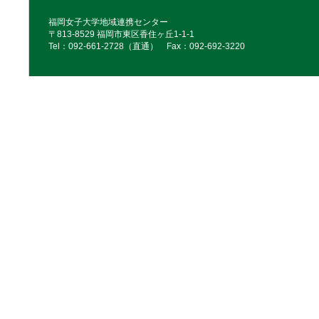
福岡女子大学地域連携センター
〒813-8529 福岡市東区香住ヶ丘1-1-1
Tel：092‐661‐2728（直通） Fax：092‐692‐3220