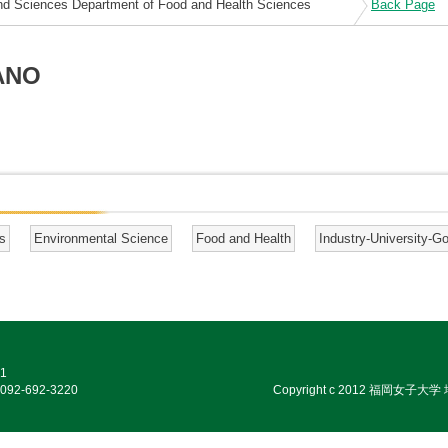
 and Sciences Department of Food and Health Sciences
Back Page
ANO
s
Environmental Science
Food and Health
Industry-University-G
1
92‐692‐3220
Copyright c 2012 福岡女子大学 